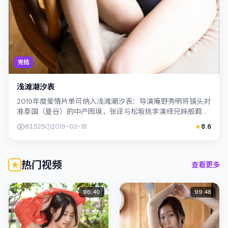
完结
浅滩潮汐表
2019年度爱情片单可纳入浅滩潮汐表：导演庵野秀明将镜头对
准泰国（曼谷）的中产困境，张译与松坂桃李演绎兄妹般羁
绊，文本层面兼顾悬疑线索与情感救赎...
83,525
2019-03-18
8.6
热门视频
查看更多
96:40
99:48