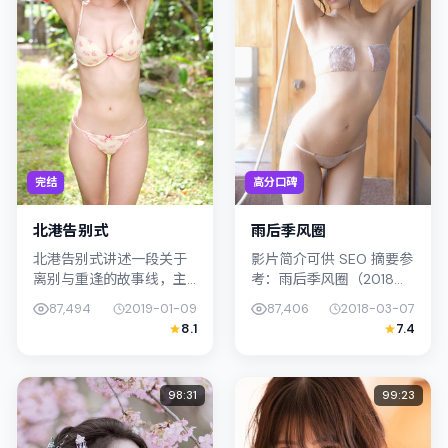
完结
高分口碑
北港告别式
雨后季风圈
北港告别式讲述一段关于
影片简介可供 SEO 摘要参
离别与重逢的故事线，主
考：雨后季风圈（2018）
线围绕喜剧展开。影片由
由魏德圣执导，主演染谷
87,494
2019-01-09
87,406
2018-03-07
魏德圣掌舵，孔刘、松坂
将太；影片定位爱情，叙
8.1
7.4
桃李联合出演；外景与日
事锚定日本（大阪）的社
本（东京）的城市纹理紧
会议题与个体命运，镜头
密结合，摄影...
克...
98:31
99:23