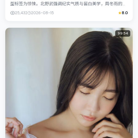
型标签为惊悚。北野武强调纪实气质与留白美学，周冬雨的表
演在外冷内热之间切换；若你正在查找日...
25,432
2026-08-15
8.0
99:54