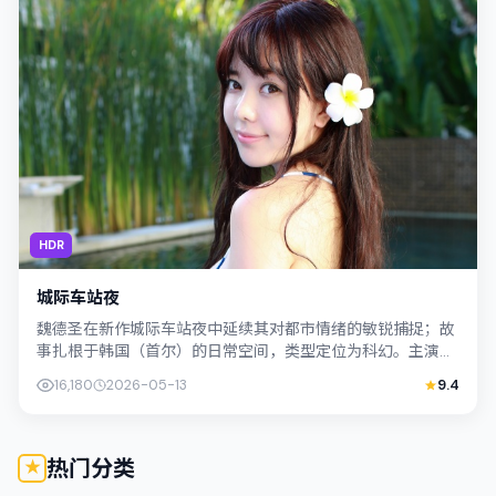
HDR
城际车站夜
魏德圣在新作城际车站夜中延续其对都市情绪的敏锐捕捉；故
事扎根于韩国（首尔）的日常空间，类型定位为科幻。主演张
译、周冬雨以克制表演撑起情感内核，整...
16,180
2026-05-13
9.4
热门分类