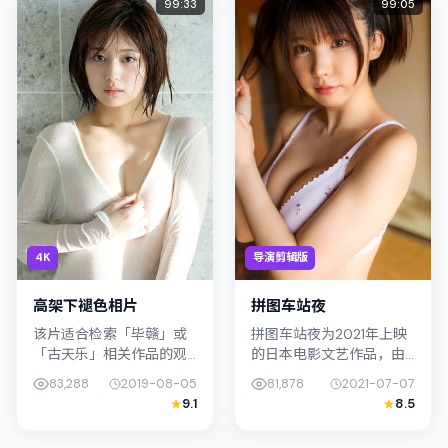
99:33
99:05
4K
导演剪辑版
高架下褪色相片
拼图车站夜
该片适合检索「毕赣」或
拼图车站夜为2021年上映
「古天乐」相关作品的观
的日本电影文艺作品，由
众：高架下褪色相片在
庵野秀明执导。影片以真
83,288
2019-08-05
81,878
2021-07-07
2019年发行，类型上归入
实细腻的笔触描写普通人
9.1
8.5
传记，叙事焦点落在家庭
处境，孙艺珍与松坂桃李
与社会的交错地带；配角
的对手戏张力十足，情节