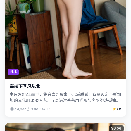
独播
高架下季风以北
本片2018年面世，集合喜剧叙事与地域质感：背景设定与新加
坡的文化肌理相呼应。导演洪常秀善用光影与声场塑造孤独
感，妻夫木聪饰演角色的抉择牵动观众...
84,938
2018-03-12
7.6
96:06