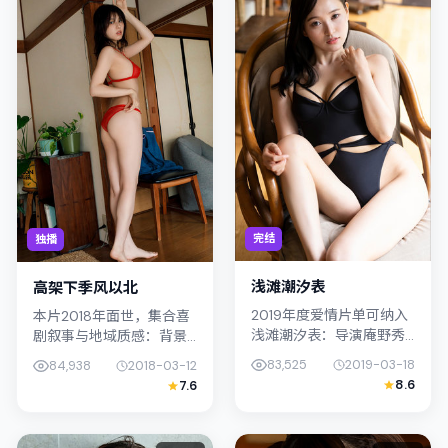
完结
独播
浅滩潮汐表
高架下季风以北
2019年度爱情片单可纳入
本片2018年面世，集合喜
浅滩潮汐表：导演庵野秀
剧叙事与地域质感：背景
明将镜头对准泰国（曼
设定与新加坡的文化肌理
83,525
2019-03-18
84,938
2018-03-12
谷）的中产困境，张译与
相呼应。导演洪常秀善用
8.6
7.6
松坂桃李演绎兄妹般羁
光影与声场塑造孤独感，
绊，文本层面兼顾悬疑线
妻夫木聪饰演角色的抉择
索与情感救赎...
牵动观众...