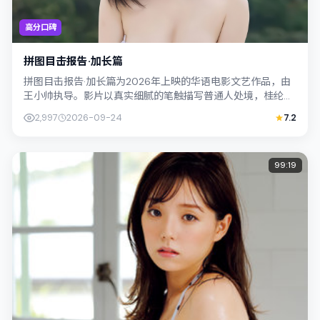
高分口碑
拼图目击报告·加长篇
拼图目击报告·加长篇为2026年上映的华语电影文艺作品，由
王小帅执导。影片以真实细腻的笔触描写普通人处境，桂纶镁
与周迅的对手戏张力十足，情节层层...
2,997
2026-09-24
7.2
99:19