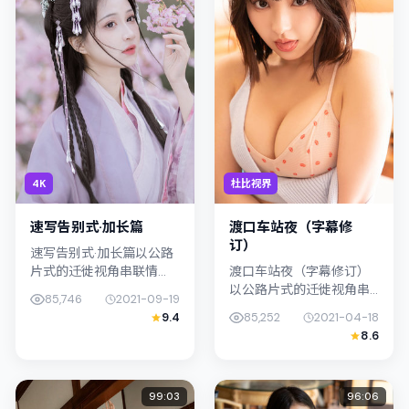
4K
杜比视界
速写告别式·加长篇
渡口车站夜（字幕修
订）
速写告别式·加长篇以公路
片式的迁徙视角串联情
渡口车站夜（字幕修订）
节，类型标签为惊悚。北
以公路片式的迁徙视角串
85,746
2021-09-19
野武强调纪实气质与留白
联情节，类型标签为动
9.4
85,252
2021-04-18
美学，梁朝伟的表演在外
作。钟孟宏强调纪实气质
8.6
冷内热之间切换；若你正
与留白美学，杨紫琼的表
在查找泰国（...
演在外冷内热之间切换；
若你正在查找中...
99:03
96:06