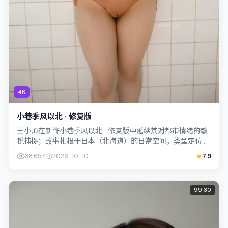
4K
小巷季风以北 · 修复版
王小帅在新作小巷季风以北 · 修复版中延续其对都市情绪的敏
锐捕捉；故事扎根于日本（北海道）的日常空间，类型定位为
惊悚。主演杨紫琼、李康生以克制表...
38,654
2026-10-10
7.9
99:30