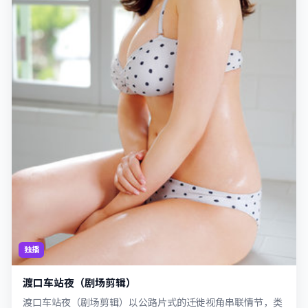
独播
渡口车站夜（剧场剪辑）
渡口车站夜（剧场剪辑）以公路片式的迁徙视角串联情节，类