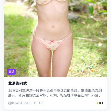
完结
北港告别式
北港告别式讲述一段关于离别与重逢的故事线，主线围绕喜剧
展开。影片由魏德圣掌舵，孔刘、松坂桃李联合出演；外景与
日本（东京）的城市纹理紧密结合，摄影...
87,494
2019-01-09
8.1