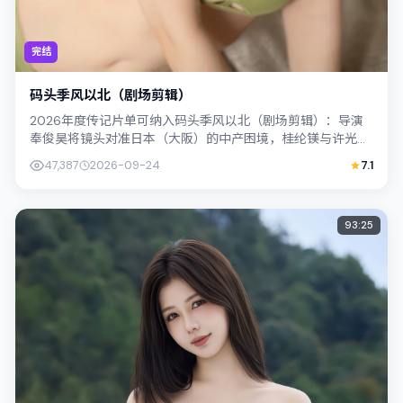
完结
码头季风以北（剧场剪辑）
2026年度传记片单可纳入码头季风以北（剧场剪辑）：导演
奉俊昊将镜头对准日本（大阪）的中产困境，桂纶镁与许光汉
演绎兄妹般羁绊，文本层面兼顾悬疑线...
47,387
2026-09-24
7.1
93:25