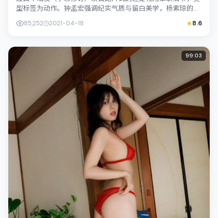
型标签为动作。钟孟宏强调纪实气质与留白美学，杨紫琼的表
演在外冷内热之间切换；若你正在查找中...
85,252
2021-04-18
8.6
99:03