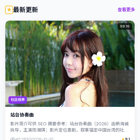
层次丰富，...
层层推进...
最新更新
查看更多
99:16
杜比视界
站台协奏曲
影片简介可供 SEO 摘要参考：站台协奏曲（2026）由新海诚
执导，主演陈湘琪；影片定位喜剧，叙事锚定中国台湾的社会
议题与个体命运，镜头克制而不...
45,283
2026-12-10
9.1