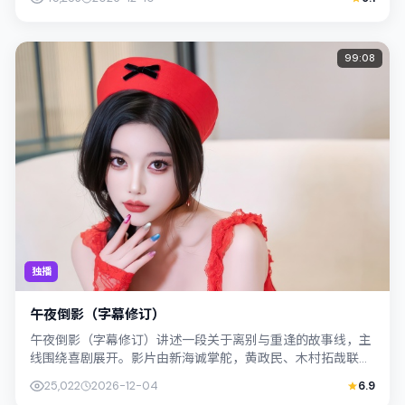
99:08
独播
午夜倒影（字幕修订）
午夜倒影（字幕修订）讲述一段关于离别与重逢的故事线，主
线围绕喜剧展开。影片由新海诚掌舵，黄政民、木村拓哉联合
出演；外景与泰国（曼谷）的城市纹理紧...
25,022
2026-12-04
6.9