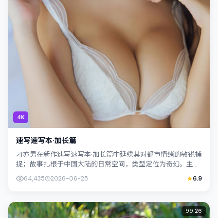
4K
速写速写本·加长篇
刁亦男在新作速写速写本·加长篇中延续其对都市情绪的敏锐捕
捉；故事扎根于中国大陆的日常空间，类型定位为奇幻。主演
柯震东、桥本爱以克制表演撑起情感内...
64,435
2026-06-25
6.9
99:26