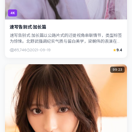
4K
速写告别式·加长篇
速写告别式·加长篇以公路片式的迁徙视角串联情节，类型标签
为惊悚。北野武强调纪实气质与留白美学，梁朝伟的表演在外
冷内热之间切换；若你正在查找泰国（...
85,746
2021-09-19
9.4
99:23